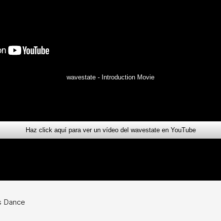
wavestate - Introduction Movie
Haz click aquí para ver un vídeo del wavestate en YouTube