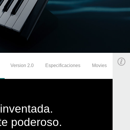
Version 2.0
Especificaciones
Movies
einventada.
te poderoso.