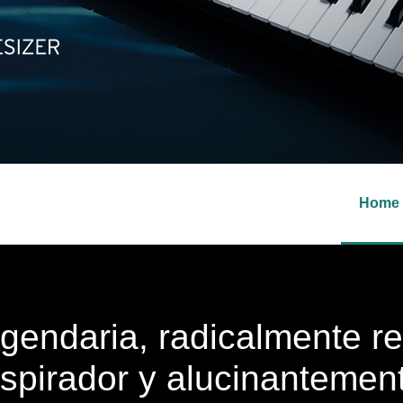
Home
egendaria, radicalmente r
nspirador y alucinantemen