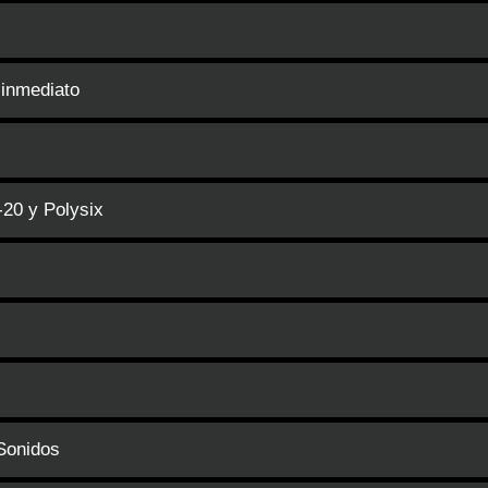
 inmediato
-20 y Polysix
 Sonidos