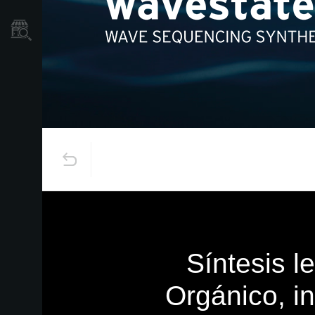
Localizador
de
Tiendas
Síntesis l
Orgánico, i