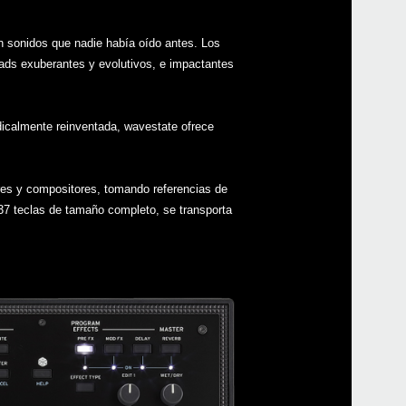
sonidos que nadie había oído antes. Los
s exuberantes y evolutivos, e impactantes
Even
dicalmente reinventada, wavestate ofrece
res y compositores, tomando referencias de
Desc
37 teclas de tamaño completo, se transporta
KOR