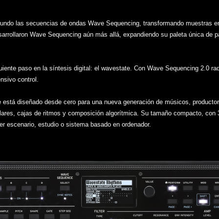
undo las secuencias de ondas Wave Sequencing, transformando muestras en 
ollaron Wave Sequencing aún más allá, expandiendo su paleta única de pad
iente paso en la síntesis digital: el wavestate. Con Wave Sequencing 2.0 ra
nsivo control.
te está diseñado desde cero para una nueva generación de músicos, producto
lares, cajas de ritmos y composición algorítmica. Su tamaño compacto, con 
er escenario, estudio o sistema basado en ordenador.