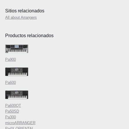
Sitios relacionados
All about Arrangers
Productos relacionados
Pa900
Pa600
Pa600QT
Pa50SD
Pa300
microARRANGER
Pa4X ORIENTAL