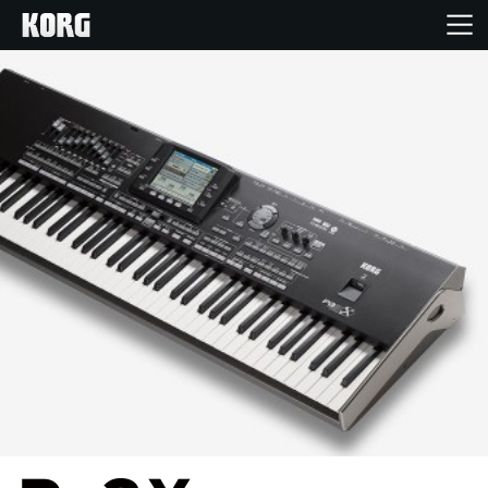
Inicio
Productos
Características
Eventos
Soporte
Localizador de Tiendas