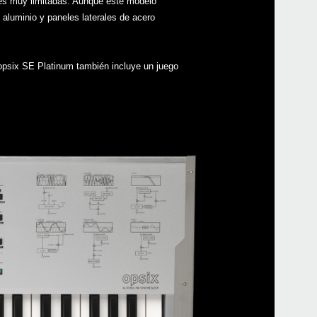
des muy limitadas. Aunque este modelo
aluminio y paneles laterales de acero
 opsix SE Platinum también incluye un juego
Even
Down
opsi
opsi