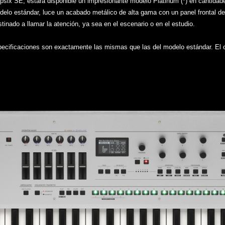
opsix SE, estará disponible un impresionante modelo Platinum (*) en cantida
elo estándar, luce un acabado metálico de alta gama con un panel frontal de 
tinado a llamar la atención, ya sea en el escenario o en el estudio.
specificaciones son exactamente las mismas que las del modelo estándar. El