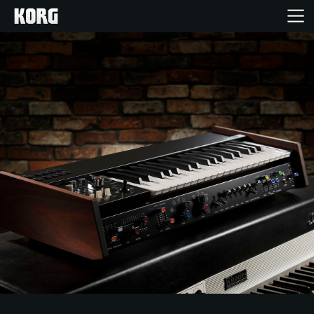
Inicio
Productos
Características
Eventos
Soporte
Localizador de Tiendas