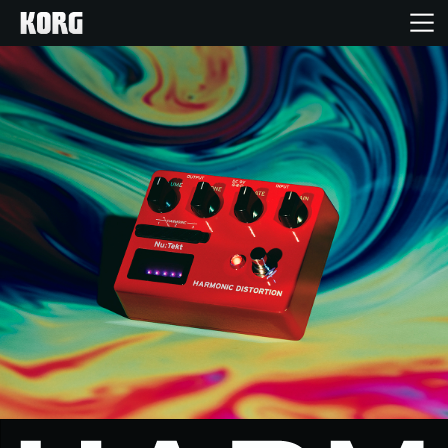
Inicio
Productos
Características
Eventos
Soporte
Localizador de Tiendas