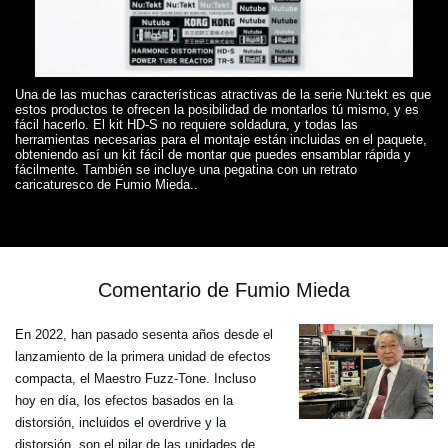
Una de las muchas características atractivas de la serie Nu:tekt es que
estos productos te ofrecen la posibilidad de montarlos tú mismo, y es
fácil hacerlo. El kit HD-S no requiere soldadura, y todas las
herramientas necesarias para el montaje están incluidas en el paquete,
obteniendo así un kit fácil de montar que puedes ensamblar rápida y
fácilmente. También se incluye una pegatina con un retrato
caricaturesco de Fumio Mieda..
Comentario de Fumio Mieda
En 2022, han pasado sesenta años desde el
lanzamiento de la primera unidad de efectos
compacta, el Maestro Fuzz-Tone. Incluso
hoy en día, los efectos basados en la
distorsión, incluidos el overdrive y la
distorsión, son el pilar de las unidades de