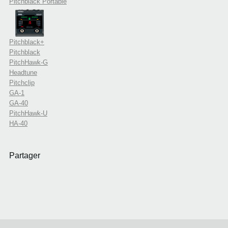
Pitchblack Portable
Pitchblack+
Pitchblack
PitchHawk-G
Headtune
Pitchclip
GA-1
GA-40
PitchHawk-U
HA-40
Partager