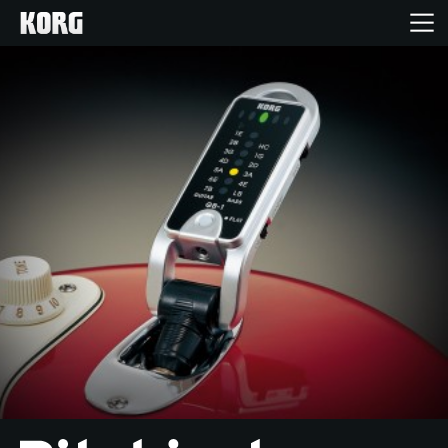
Accueil
Produits
Extras
Evénements
Support
Où acheter ?