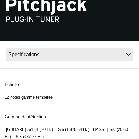
News
Lieu
Réseaux sociaux
A propos de Korg
Échelle
12 notes gamme tempérée
Gamme de détection
[[GUITARE] Si1 (41,20 Hz) -- Si6 (1 975,54 Hz), [BASSE] Si0 (20,60
Hz) -- Si5 (987,77 Hz)