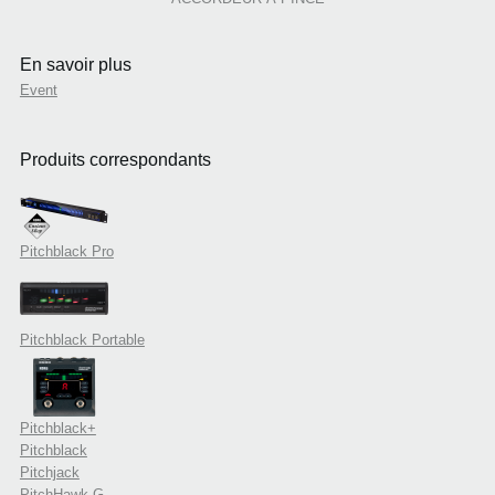
En savoir plus
Event
Produits correspondants
Pitchblack Pro
Pitchblack Portable
Pitchblack+
Pitchblack
Pitchjack
PitchHawk-G