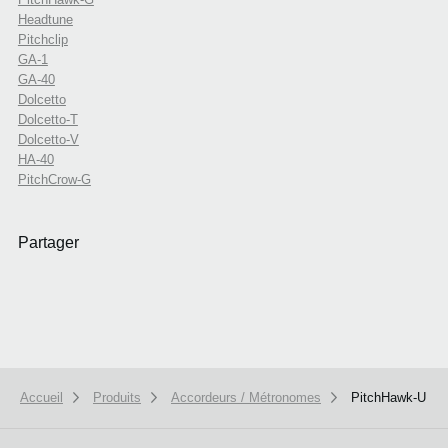
Headtune
Pitchclip
GA-1
GA-40
Dolcetto
Dolcetto-T
Dolcetto-V
HA-40
PitchCrow-G
Partager
Accueil
Produits
Accordeurs / Métronomes
PitchHawk-U