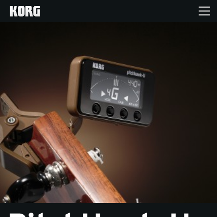
Accueil
Produits
Extras
Evénements
Support
Où acheter ?