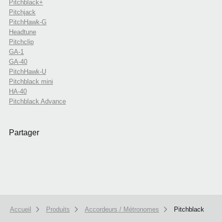
Pitchblack+
Pitchjack
PitchHawk-G
Headtune
Pitchclip
GA-1
GA-40
PitchHawk-U
Pitchblack mini
HA-40
Pitchblack Advance
Partager
Accueil
Produits
Accordeurs / Métronomes
Pitchblack