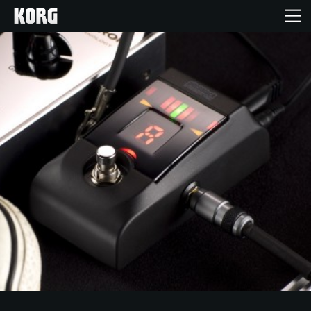
Accueil
Produits
Extras
Evénements
Support
Où acheter ?