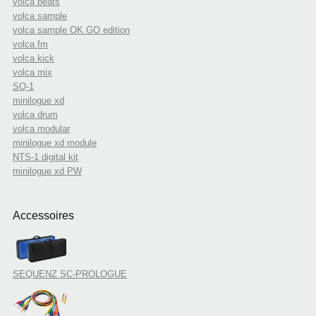
volca beats
volca sample
volca sample OK GO edition
volca fm
volca kick
volca mix
SQ-1
minilogue xd
volca drum
volca modular
minilogue xd module
NTS-1 digital kit
minilogue xd PW
Accessoires
SEQUENZ SC-PROLOGUE