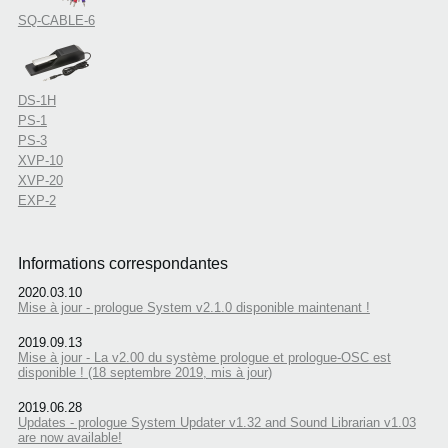
SQ-CABLE-6
DS-1H
PS-1
PS-3
XVP-10
XVP-20
EXP-2
Informations correspondantes
2020.03.10
Mise à jour - prologue System v2.1.0 disponible maintenant !
2019.09.13
Mise à jour - La v2.00 du système prologue et prologue-OSC est
disponible ! (18 septembre 2019, mis à jour)
2019.06.28
Updates - prologue System Updater v1.32 and Sound Librarian v1.03
are now available!