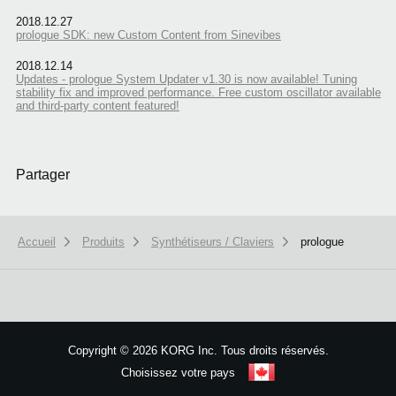
2018.12.27
prologue SDK: new Custom Content from Sinevibes
2018.12.14
Updates - prologue System Updater v1.30 is now available! Tuning
stability fix and improved performance. Free custom oscillator available
and third-party content featured!
Partager
Accueil
Produits
Synthétiseurs / Claviers
prologue
We use cookies to give you the best experience on this website.
Learn m
Copyright
©
2026 KORG Inc. Tous droits réservés.
Got it
Choisissez votre pays