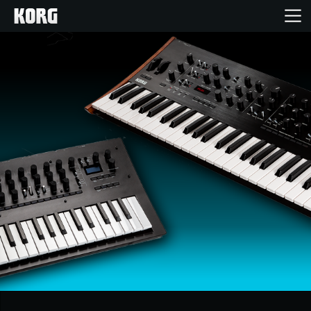
Accueil
Produits
Extras
Evénements
Support
Où acheter ?