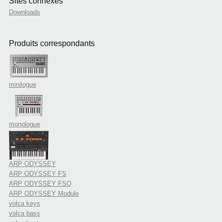
Sites connexes
Downloads
Produits correspondants
minilogue
monologue
ARP ODYSSEY
ARP ODYSSEY FS
ARP ODYSSEY FSQ
ARP ODYSSEY Module
volca keys
volca bass