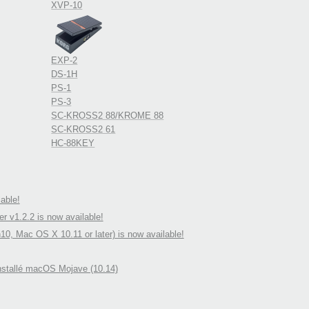
XVP-10
EXP-2
DS-1H
PS-1
PS-3
SC-KROSS2 88/KROME 88
SC-KROSS2 61
HC-88KEY
able!
v1.2.2 is now available!
10, Mac OS X 10.11 or later) is now available!
installé macOS Mojave (10.14)