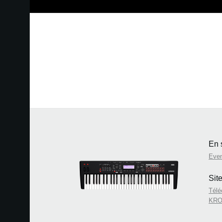
En 
Eve
Sit
Télé
KRO