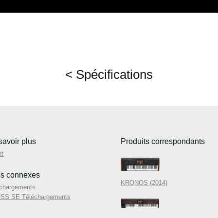
< Spécifications
savoir plus
Produits correspondants
nt
es connexes
KRONOS (2014)
chargements
SS SE Téléchargements