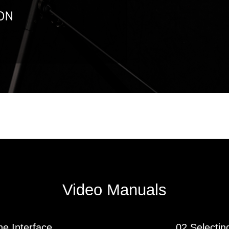
Video Manuals
he Interface
02 Selectin