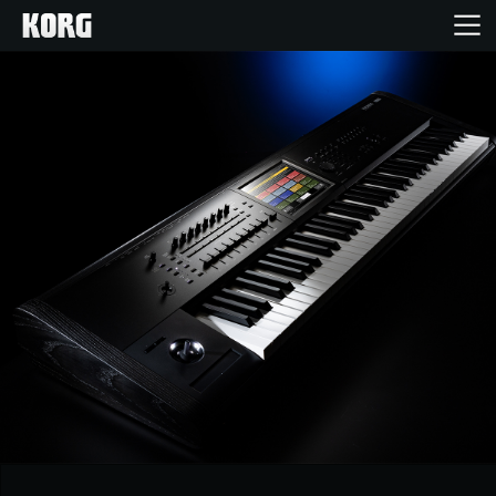
Accueil
Produits
Extras
Evénements
Support
Où acheter ?