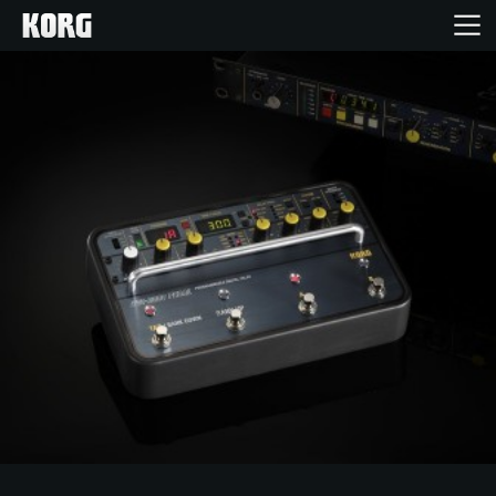
Accueil
Produits
Extras
Evénements
Support
Où acheter ?