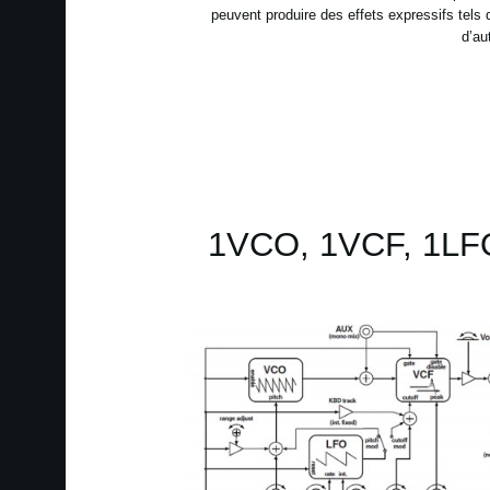
peuvent produire des effets expressifs tels
d’au
1VCO, 1VCF, 1LFO