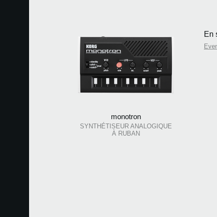
En 
Eve
monotron
SYNTHÉTISEUR ANALOGIQUE
À RUBAN