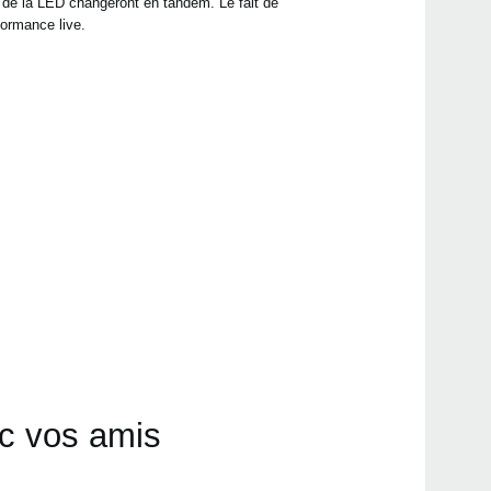
t de la LED changeront en tandem. Le fait de
formance live.
ec vos amis