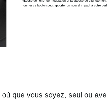
vitesse de
l’effet de modulation et la vitesse de clignotemen
tourner ce bouton
peut apporter un nouvel impact à votre per
 où que vous soyez, seul ou av