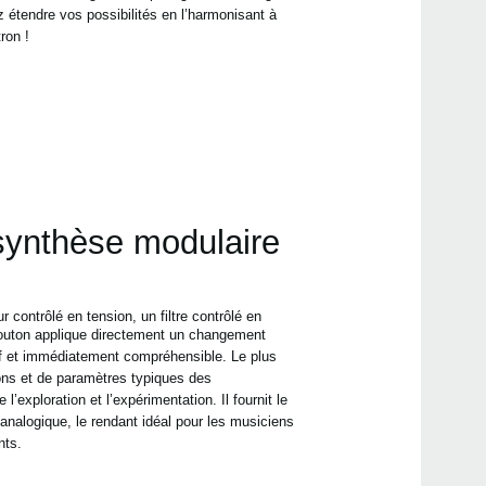
ez étendre vos possibilités en l’harmonisant
à
ron !
Even
ynthèse modulaire
MS-2
 contrôlé en tension, un filtre contrôlé en
bouton applique directement un changement
tif et immédiatement compréhensible. Le plus
ions et de paramètres typiques des
MS-2
l’exploration et l’expérimentation. Il fournit le
analogique, le rendant idéal pour les musiciens
nts.
volc