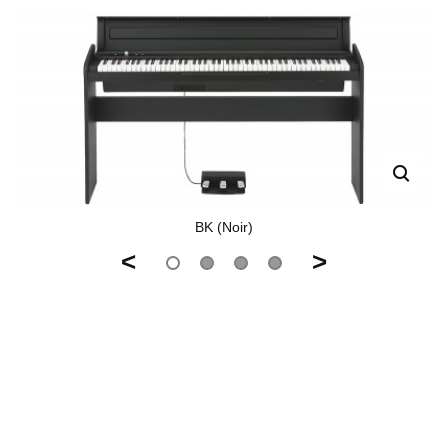
BK (Noir)
<
>