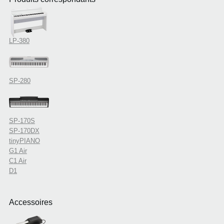
LP-380
SP-280
SP-170S
SP-170DX
tinyPIANO
G1 Air
C1 Air
D1
Accessoires