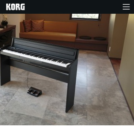
Accueil
Produits
Extras
Evénements
Support
Où acheter ?