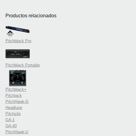
Productos relacionados
Pitchblack Pro
Pitchblack Portable
Pitchblack+
Pitchjack
PitchHawk-G
Headtune
Pitchclip
GA-1
GA-40
PitchHawk-U