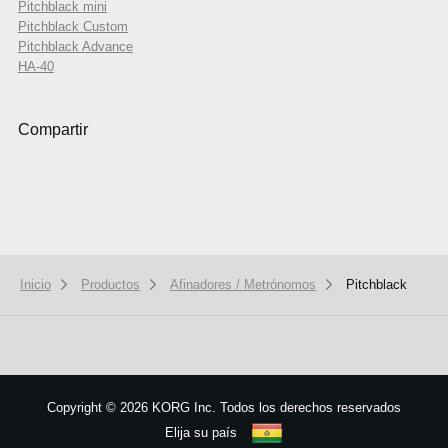
Pitchblack mini
Pitchblack Custom
Pitchblack Advance
HA-40
Compartir
Inicio
Productos
Afinadores / Metrónomos
Pitchblack
We use cookies to give you the best experience on this website.
Learn m
Got it
Copyright
©
2026 KORG Inc. Todos los derechos reservados
Elija su país