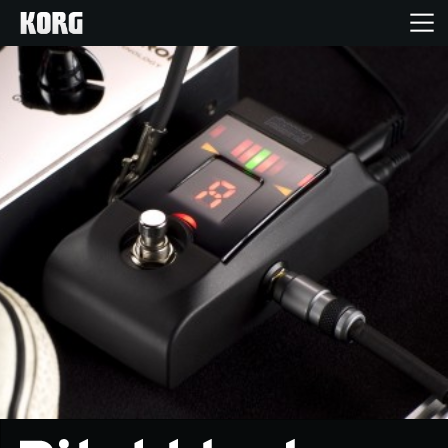
Inicio
Productos
Características
Eventos
Soporte
Localizador de Tiendas