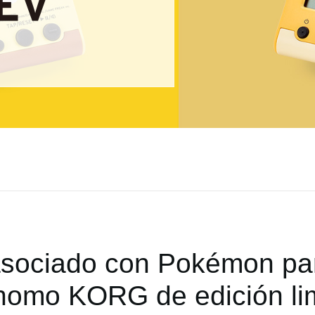
ociado con Pokémon par
nomo KORG de edición lim