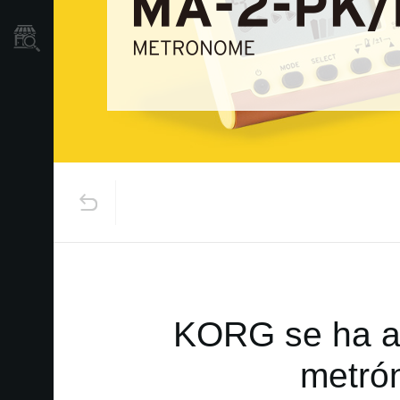
Localizador
de
Tiendas
KORG se ha as
metró