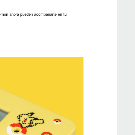
kémon ahora pueden acompañarte en tu
Even
Manu
MA-
KDM