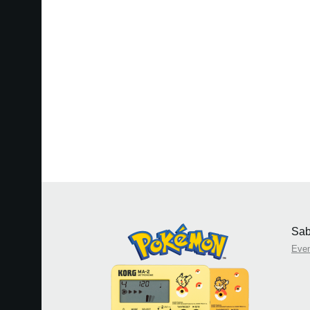
Sab
Eve