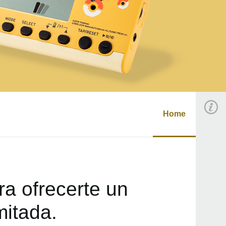
Home
a ofrecerte un
itada.