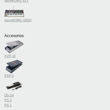
microKORG XL+
microKORG (2002)
Accesorios
XVP-10
EXP-2
DS-1H
PS-3
PS-1