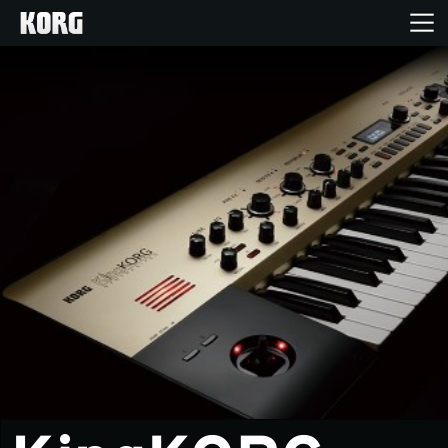
Inicio
Productos
Características
Eventos
Soporte
Localizador de Tiendas