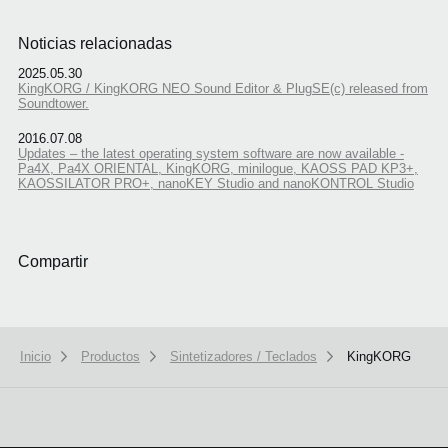
Noticias relacionadas
2025.05.30
KingKORG / KingKORG NEO Sound Editor & PlugSE(c) released from
Soundtower.
2016.07.08
Updates – the latest operating system software are now available -
Pa4X, Pa4X ORIENTAL, KingKORG, minilogue, KAOSS PAD KP3+,
KAOSSILATOR PRO+, nanoKEY Studio and nanoKONTROL Studio
Compartir
Inicio
Productos
Sintetizadores / Teclados
KingKORG
We use cookies to give you the best experience on this website.
Learn m