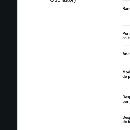
Ran
Per
cal
Anc
Mod
de 
Res
por 
Des
de f