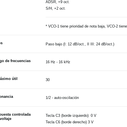
ADSR, +9 oct.
S/H, +2 oct.
* VCO-1 tiene prioridad de nota baja, VCO-2 tiene 
os
Paso bajo (I: 12 dB/oct., II III: 24 dB/oct.)
go de frecuencias
16 Hz - 16 kHz
áximo útil
30
onancia
1/2 - auto-oscilación
puesta controlada
Tecla C3 (borde izquierdo): 0 V
voltaje
Tecla C6 (borde derecho) 3 V