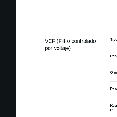
Tip
VCF (Filtro controlado
por voltaje)
Ran
Q m
Res
Res
por 