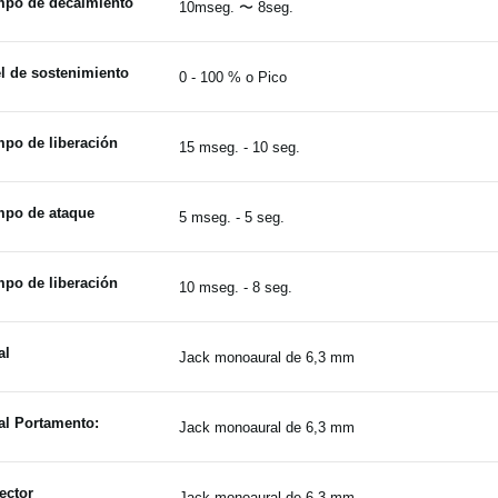
mpo de decaimiento
10mseg. 〜 8seg.
l de sostenimiento
0 - 100 % o Pico
mpo de liberación
15 mseg. - 10 seg.
mpo de ataque
5 mseg. - 5 seg.
mpo de liberación
10 mseg. - 8 seg.
al
Jack monoaural de 6,3 mm
al Portamento:
Jack monoaural de 6,3 mm
ector
Jack monoaural de 6,3 mm