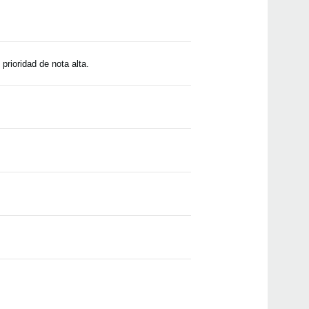
PS-3
SQ-
prioridad de nota alta.