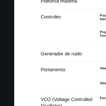
Polifonía máxima
Pos
Controles
tran
Prop
Con
Generador de ruido
Vel
Portamento
Vel
For
VCO (Voltage Controlled
Oscillator)