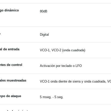
go dinámico
80dB
o
Digital
l de entrada
VCO-1, VCO-2 (onda cuadrada)
tes de control
Activación por teclado o LFO
ales muestreadas
VCO-1 onda diente de sierra y onda cuadrada, V
mpo de ataque
5 mseg. - 5 seg.