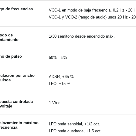
go de frecuencias
VCO-1 en modo de baja frecuencia, 0,2 Hz - 20 
VCO-1 y VCO-2 (rango de audio) unos 20 Hz - 2
iodo de
1/30 semitono desde encendido máx.
entamiento
ho de pulso
50% – 5%
ulación por ancho
ADSR, +45 %
pulsos
LFO, +15 %
puesta controlada
1 V/oct
voltaje
plazamiento máximo
LFO onda senoidal, +1/2 oct.
recuencia
LFO onda cuadrada, +1,5 oct.