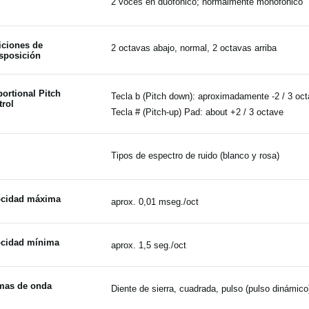
2 voces en duofónico; normalmente monofónico
iciones de
2 octavas abajo, normal, 2 octavas arriba
sposición
ortional Pitch
Tecla b (Pitch down): aproximadamente -2 / 3 oct
trol
Tecla # (Pitch-up) Pad: about +2 / 3 octave
Tipos de espectro de ruido (blanco y rosa)
ocidad máxima
aprox. 0,01 mseg./oct
ocidad mínima
aprox. 1,5 seg./oct
mas de onda
Diente de sierra, cuadrada, pulso (pulso dinámico