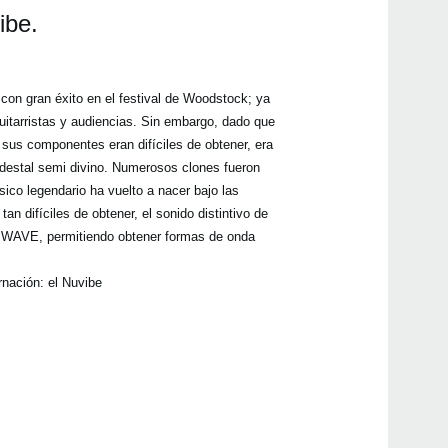
ibe.
con gran éxito en el festival de Woodstock; ya
Even
uitarristas y audiencias. Sin embargo, dado que
sus componentes eran difíciles de obtener, era
pedestal semi divino. Numerosos clones fueron
sico legendario ha vuelto a nacer bajo las
an difíciles de obtener, el sonido distintivo de
s WAVE, permitiendo obtener formas de onda
PAN
nación: el Nuvibe
PAND
2014