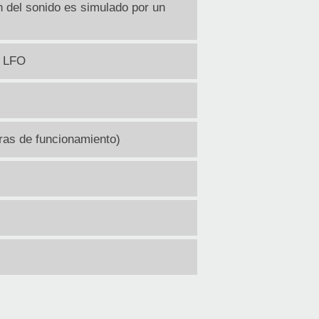
n del sonido es simulado por un
e LFO
oras de funcionamiento)