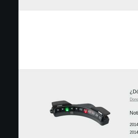
¿Dó
Don
Not
2014
2014