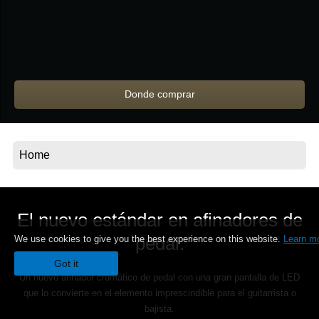
Noticias
Ubicación
Redes Sociales
Donde comprar
Acerca de KORG
El nuevo estándar en afinadores de
pedal.
We use cookies to give you the best experience on this website.
Learn m
Got it
Un nuevo afinador cromático de pedal con una gran pantalla de LED
que lo convierte en el elemento imprescindible para el guitarrista o
bajista.