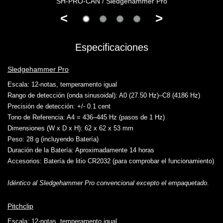
SH-PRO-CAN / Sledgehammer Pro
<
>
Especificaciones
Sledgehammer Pro
Escala
: 12-notas, temperamento igual
Rango de detección (onda sinusoidal):
A0 (27.50 Hz)–C8 (4186 Hz)
Precisión de detección
: +/- 0.1 cent
Tono de Referencia
: A4 = 436–445 Hz (pasos de 1 Hz)
Dimensiones (W x D x H)
: 62 x 62 x 53 mm
Peso
: 28 g (incluyendo Batería)
Duración de la Batería
: Aproximadamente 14 horas
Accesorios
: Batería de litio CR2032 (para comprobar el funcionamiento)
Idéntico al Sledgehammer Pro convencional excepto el empaquetado.
Pitchclip
Escala
: 12-notas, temperamento igual