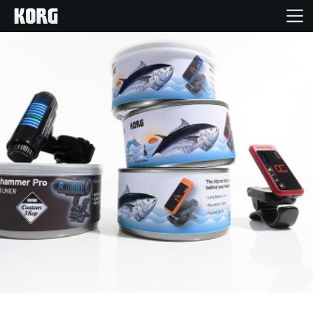
Inicio
Productos
Características
Eventos
Soporte
Localizador de Tiendas