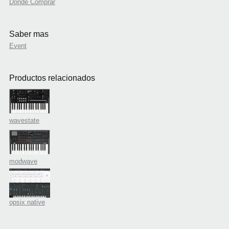
Donde Comprar
Saber mas
Event
Productos relacionados
wavestate
modwave
opsix native