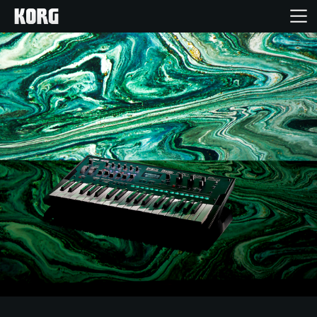
Inicio
Productos
Características
Eventos
Soporte
Localizador de Tiendas