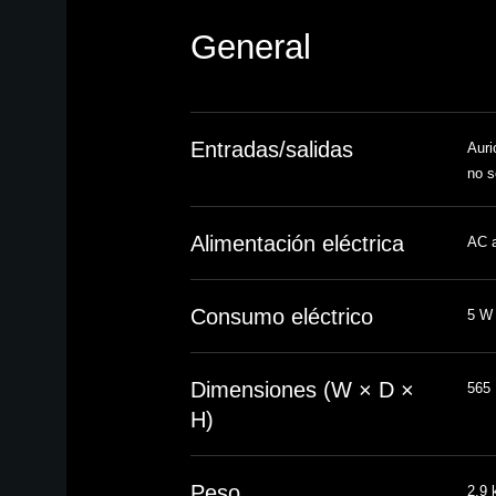
General
Entradas/salidas
Auri
no s
Alimentación eléctrica
AC 
Consumo eléctrico
5 W
Dimensiones (W × D ×
565 
H)
Peso
2.9 