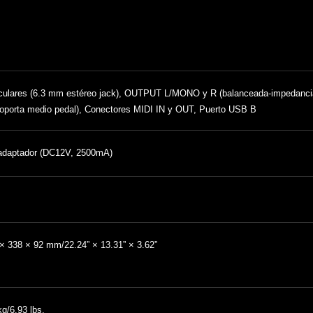
culares (6.3 mm estéreo jack), OUTPUT L/MONO y R (balanceada-impedanc
oporta medio pedal), Conectores MIDI IN y OUT, Puerto USB B
adaptador (DC12V, 2500mA)
× 338 × 92 mm/22.24” × 13.31” × 3.62”
kg/6.93 lbs.