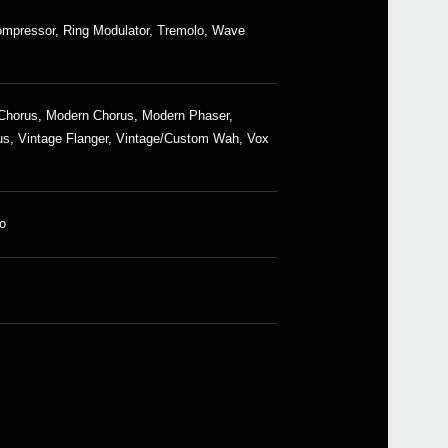
mpressor, Ring Modulator, Tremolo, Wave
2026
Upda
v1.1.
2026
 Chorus, Modern Chorus, Modern Phaser,
Upda
us, Vintage Flanger, Vintage/Custom Wah, Vox
Edito
avail
2025
Upda
Edito
o
avail
2025
modwa
now a
2025
Upda
v1.0.