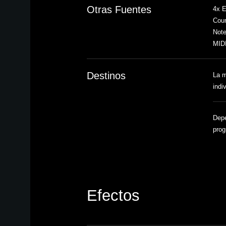
Otras Fuentes
4x E
Coun
Note
MID
Destinos
La m
indi
Depe
prog
Efectos