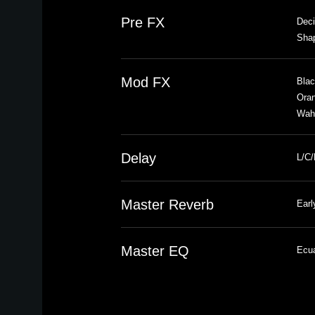
Pre FX
Deci
Sha
Mod FX
Blac
Oran
Wah
Delay
L/C/
Master Reverb
Earl
Master EQ
Ecua