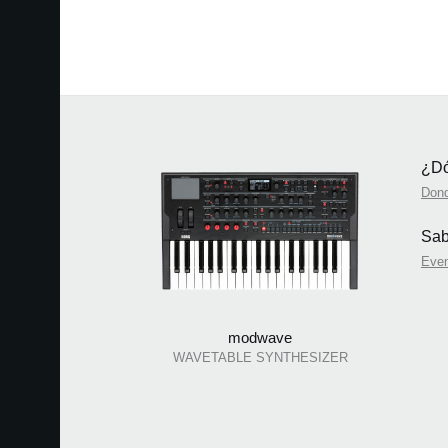
¿Dó
Don
Sab
Eve
modwave
WAVETABLE SYNTHESIZER