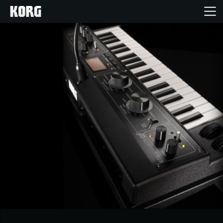
Inicio
Productos
Características
Eventos
Soporte
Localizador de Tiendas