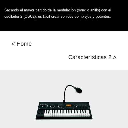
Sacando el mayor partido de la modulación (sync o anillo) con el
oscilador 2 (OSC2), es fácil crear sonidos complejos y potentes.
< Home
Características 2 >