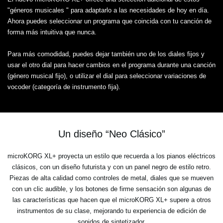
"géneros musicales " para adaptarlo a las necesidades de hoy en día.
Ahora puedes seleccionar un programa que coincida con tu canción de
forma más intuitiva que nunca.
Para más comodidad, puedes dejar también uno de los diales fijos y
usar el otro dial para hacer cambios en el programa durante una canción
(género musical fijo), o utilizar el dial para seleccionar variaciones de
vocoder (categoría de instrumento fija).
Un diseño “Neo Clásico”
microKORG XL+ proyecta un estilo que recuerda a los pianos eléctricos
clásicos, con un diseño futurista y con un panel negro de estilo retro.
Piezas de alta calidad como controles de metal, diales que se mueven
con un clic audible, y los botones de firme sensación son algunas de
las características que hacen que el microKORG XL+ supere a otros
instrumentos de su clase, mejorando tu experiencia de edición de
sonidos de sintetizador.