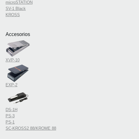
microSTATION
SV-1 Black
KROSS
Accesorios
XVP-10
EXP-2
DS-1H
PS-3
PS-1
SC-KROSS2 88/KROME 88