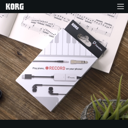
Inicio
Productos
Características
Eventos
Soporte
Localizador de Tiendas