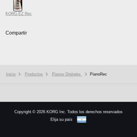
KORG EZ Rec
Compartir
Inicio
Productos
Pianos Digitales
PianoRec
We use cookies to give you the best experience on this website.
Learn m
Got it
Copyright
©
2026 KORG Inc. Todos los derechos reservados
Elija su país
Mapa del sitio