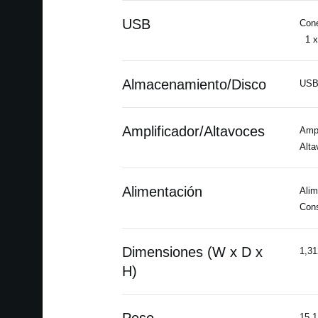
USB
Cone
1 x 
Almacenamiento/Disco
US
Amplificador/Altavoces
Amp
Alta
Alimentación
Alim
Cons
Dimensiones (W x D x
1,31
H)
15.1