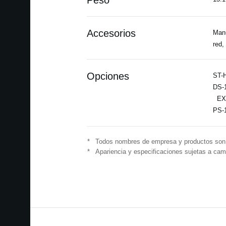
Peso
Accesorios
Manu
red,
Opciones
ST-H
DS-1
EXP
PS-1
*
Todos nombres de empresa y productos son m
*
Apariencia y especificaciones sujetas a camb