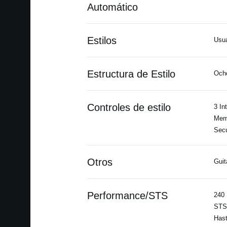
Automático
Estilos
Usua
Estructura de Estilo
Ocho
Controles de estilo
3 In
Memo
Secu
Otros
Guit
Performance/STS
240 
STS:
Hast