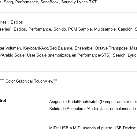
e, Song, Performance, SongBook, Sound y Lyrics TXT
eries": Estilos
series”: Estilos, Performance, Sonido, PCM Sample, Multisample, Canción,
er Volumen, Keyboard-Acc/Seq Balance, Ensemble, Octave Transpose, Mas
/Arabic Scale, User Scale (memorizada en Performance/STS), Search, Lyric
FT Color Graphical TouchView™
trol
Asignable Pedal/Footswitch (Damper: admite me
Salida de Auriculares/Audio: Jack no-balanceado
I
MIDI: USB a MIDI usando el puerto USB Device; 8