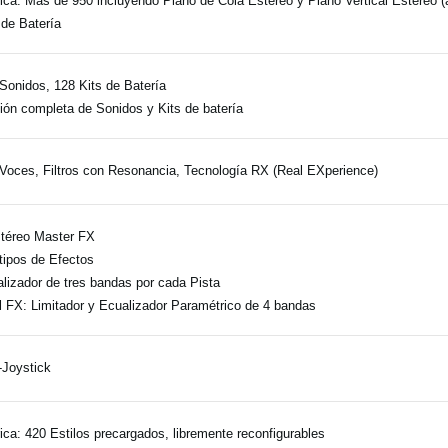
ica: Más de 950 incluyendo Piano de Cola Estéreo y Piano Vertical Estéreo
 de Batería
Sonidos, 128 Kits de Batería
ión completa de Sonidos y Kits de batería
Voces, Filtros con Resonancia, Tecnología RX (Real EXperience)
téreo Master FX
tipos de Efectos
lizador de tres bandas por cada Pista
l FX: Limitador y Ecualizador Paramétrico de 4 bandas
-Joystick
ica: 420 Estilos precargados, libremente reconfigurables