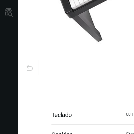
Localizador
de
Tiendas
Teclado
88 T