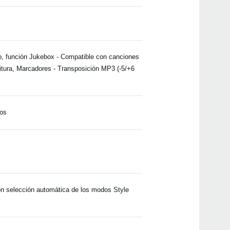
PC-7
do, función Jukebox - Compatible con canciones
PC-5
itura, Marcadores - Transposición MP3 (-5/+6
2016
tos
Actua
versi
para
2016
Actu
Sist
ya es
2015
n selección automática de los modos Style
HAVI
con l