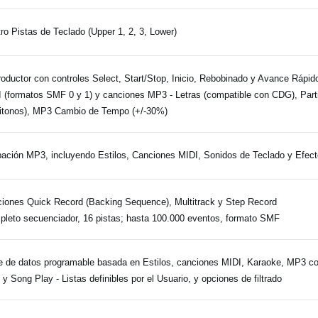
ro Pistas de Teclado (Upper 1, 2, 3, Lower)
oductor con controles Select, Start/Stop, Inicio, Rebobinado y Avance Rápi
 (formatos SMF 0 y 1) y canciones MP3 - Letras (compatible con CDG), Part
tonos), MP3 Cambio de Tempo (+/-30%)
ación MP3, incluyendo Estilos, Canciones MIDI, Sonidos de Teclado y Efec
iones Quick Record (Backing Sequence), Multitrack y Step Record
leto secuenciador, 16 pistas; hasta 100.000 eventos, formato SMF
 de datos programable basada en Estilos, canciones MIDI, Karaoke, MP3 co
 y Song Play - Listas definibles por el Usuario, y opciones de filtrado