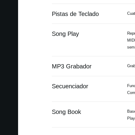
Pistas de Teclado
Cuat
Song Play
Repr
MIDI
semi
MP3 Grabador
Grab
Secuenciador
Func
Comp
Song Book
Base
Play