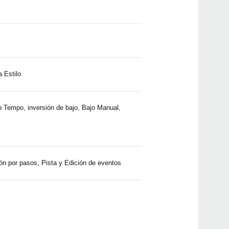
LP-3
LP-3
a Estilo
LP-1
SP-2
SP-1
Tap Tempo, inversión de bajo, Bajo Manual,
SP-
B1
ón por pasos, Pista y Edición de eventos
ST-H