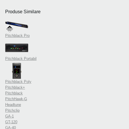
Produse Similare
Pitchblack Pro
Pitchblack Portabil
Pitchblack Poly
Pitchblack+
Pitchblack
PitchHawk-G
Headtune
Pitchclip
GA-1
GT-120
GA-40