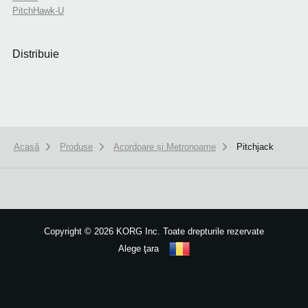
PitchHawk-U
Distribuie
Acasă
Produse
Acordoare și Metronoame
Pitchjack
We use cookies to give you the best experience on this website.
Learn m
Got it
Copyright
©
2026 KORG Inc. Toate drepturile rezervate
Alege ţara
Harta site-ului