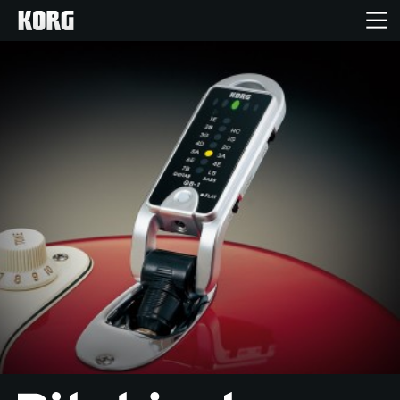
Acasă
Produse
În Prim Plan
Eveniment
Asistență
Găsește un Magazin