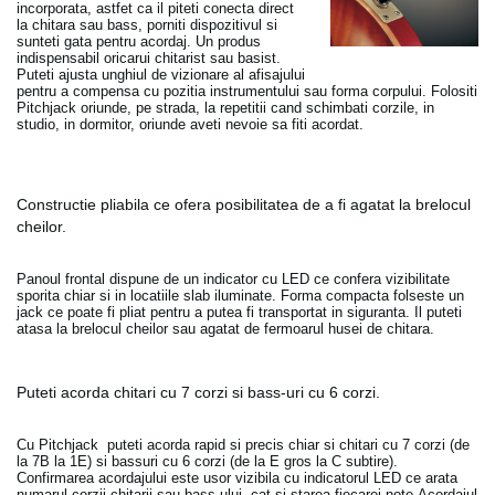
incorporata, astfet ca il piteti conecta direct
la chitara sau bass, porniti dispozitivul si
sunteti gata pentru acordaj. Un produs
indispensabil oricarui chitarist sau basist.
Puteti ajusta unghiul de vizionare al afisajului
pentru a compensa cu pozitia instrumentului sau forma corpului. Folositi
Pitchjack oriunde, pe strada, la repetitii cand schimbati corzile, in
studio, in dormitor, oriunde aveti nevoie sa fiti acordat.
Constructie pliabila ce ofera posibilitatea de a fi agatat la brelocul
cheilor.
Panoul frontal dispune de un indicator cu LED ce confera vizibilitate
sporita chiar si in locatiile slab iluminate. Forma compacta folseste un
jack ce poate fi pliat pentru a putea fi transportat in siguranta. Il puteti
atasa la brelocul cheilor sau agatat de fermoarul husei de chitara.
Puteti acorda chitari cu 7 corzi si bass-uri cu 6 corzi.
Cu Pitchjack puteti acorda rapid si precis chiar si chitari cu 7 corzi (de
la 7B la 1E) si bassuri cu 6 corzi (de la E gros la C subtire).
Confirmarea acordajului este usor vizibila cu indicatorul LED ce arata
numarul corzii chitarii sau bass-ului, cat si starea fiecarei note.Acordajul