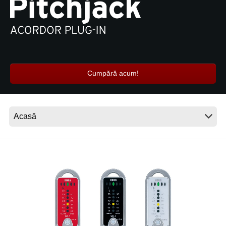
Ştiri
Locaţie
Social Media
Cumpără acum!
Despre Korg