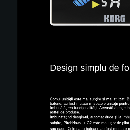
Design simplu de folo
Corpul unităţii este mai subţire şi mai stilizat.
baterie, au fost mutate în spatele unităţii pentr
îmbunătăţirea funcţionalităţii. Această atenţie la
astfel de produse.
Îmbunătăţind desgin-ul, automat duce şi la îmbun
subţire, PitchHawk-ul G2 este mai uşor de pliat 
sau case. Cele patru butoane au fost montate pe