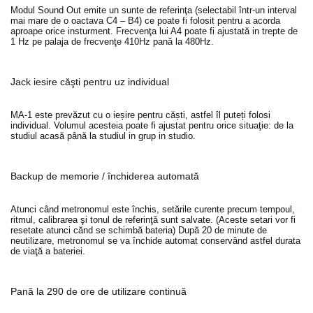
Modul Sound Out emite un sunte de referinţa (selectabil într-un interval
mai mare de o oactava C4 – B4) ce poate fi folosit pentru a acorda
aproape orice insturment. Frecvenţa lui A4 poate fi ajustată in trepte de
1 Hz pe palaja de frecvenţe 410Hz pană la 480Hz.
Jack iesire căşti pentru uz individual
MA-1 este prevăzut cu o ieșire pentru căști, astfel îl puteți folosi
individual. Volumul acesteia poate fi ajustat pentru orice situaţie: de la
studiul acasă până la studiul in grup in studio.
Backup de memorie / închiderea automată
Atunci când metronomul este închis, setările curente precum tempoul,
ritmul, calibrarea şi tonul de referinţă sunt salvate. (Aceste setari vor fi
resetate atunci cănd se schimbă bateria) După 20 de minute de
neutilizare, metronomul se va închide automat conservând astfel durata
de viaţă a bateriei.
Pană la 290 de ore de utilizare continuă