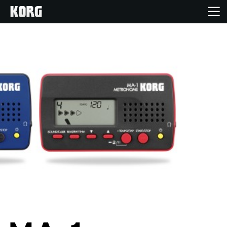
Acasă
Produse
În Prim Plan
Eveniment
Asistență
Găsește un Magazin