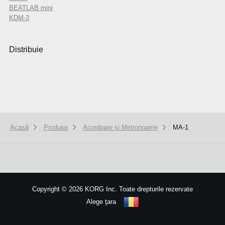
BEATLAB mini
KDM-3
Distribuie
Acasă
Produse
Acordoare și Metronoame
MA-1
We use cookies to give you the best experience on this website.
Learn m
Got it
Copyright
©
2026 KORG Inc. Toate drepturile rezervate
Alege ţara
Harta site-ului