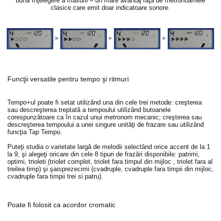
bună înţelegere a măsurii – un mare avantaj faţă de metronoamele
clasice care emit doar indicatoare sonore.
Funcţii versatile pentru tempo şi ritmuri
Tempo+ul poate fi setat utilizănd una din cele trei metode: creşterea
sau descreşterea treptată a tempoului utilizând butoanele
corespunzătoare ca în cazul unui metronom mecanic; creşterea sau
descreşterea tempoului a unei singure unităţi de frazare sau utilizând
funcţia Tap Tempo.
Puteţi studia o varietate largă de melodii selectând orice accent de la 1
la 9, şi alegeţi oricare din cele 8 tipuri de frazări disponibile: patrimi,
optimi, trioleti (triolet complet, triolet fara timpul din mijloc , triolet fara al
treilea timp) şi şaisprezecimi (cvadruple, cvadruple fara timpii din mijloc,
cvadruple fara timpii trei si patru).
Poate fi folosit ca acordor cromatic