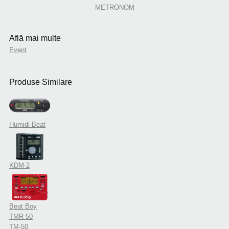
METRONOM
Află mai multe
Event
Produse Similare
Humidi-Beat
KDM-2
Beat Boy
TMR-50
TM-50