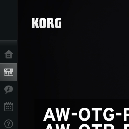
Acasă
Produse
În Prim Plan
Eveniment
Asistență