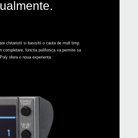
ctualmente.
chitaristii si basisitii o cauta de mult timp.
Even
In completare, functia polifonica va permite sa
Poly ofera o noua experienta.
Manu
AW-