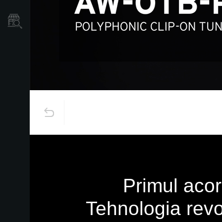
Găsește un Magazin
Primul aco
Tehnologia revo