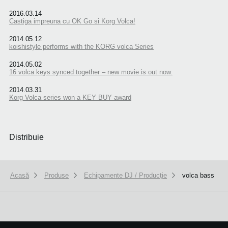
2016.03.14
Castiga impreuna cu OK Go si Korg Volca!
2014.05.12
koishistyle performs with the KORG volca Series
2014.05.02
16 volca keys synced together – new movie is out now.
2014.03.31
Korg Volca series won a KEY BUY award
Distribuie
Acasă
Produse
Echipamente DJ / Producţie
volca bass