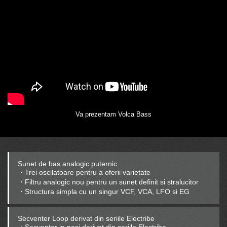
Va prezentam Volca Bass
Sunet de bas analogic puternic
・Trei oscilatoare pentru a oferii varietate
・Filtru analogic nou pentru un sunet definit si stralucitor
・Structura simpla cu un singur VCF, VCA, LFO si EG
Secventer Loop derivat din seriile Electribe
​・Secventer in pasi derivat din seriile Electribe