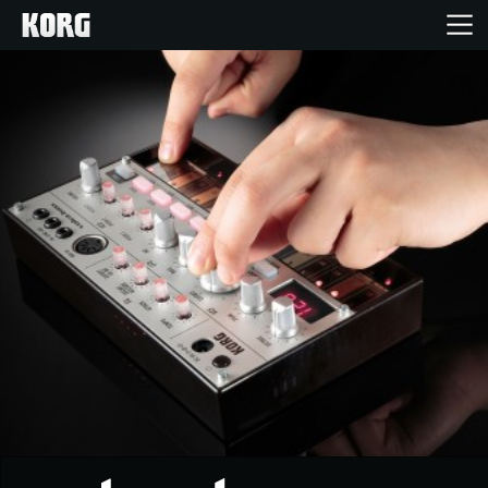
Acasă
Produse
În Prim Plan
Eveniment
Asistență
Găsește un Magazin