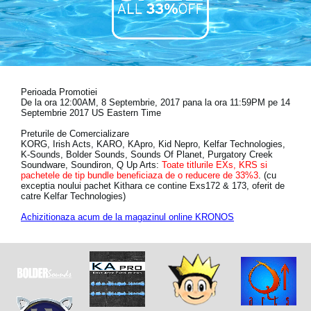
Ştiri
Locaţie
Social Media
Perioada Promotiei
De la ora 12:00AM, 8 Septembrie, 2017 pana la ora 11:59PM pe 14
Despre Korg
Septembrie 2017 US Eastern Time
Preturile de Comercializare
KORG, Irish Acts, KARO, KApro, Kid Nepro, Kelfar Technologies,
K-Sounds, Bolder Sounds, Sounds Of Planet, Purgatory Creek
Soundware, Soundiron, Q Up Arts:
Toate titlurile EXs, KRS si
pachetele de tip bundle beneficiaza de o reducere de 33%3
. (cu
exceptia noului pachet Kithara ce contine Exs172 & 173, oferit de
catre Kelfar Technologies)
Achizitionaza acum de la magazinul online KRONOS