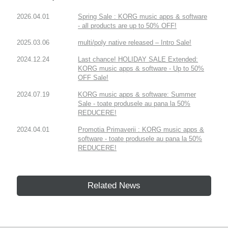
2026.04.01
Spring Sale : KORG music apps & software
- all products are up to 50% OFF!
2025.03.06
multi/poly native released – Intro Sale!
2024.12.24
Last chance! HOLIDAY SALE Extended:
KORG music apps & software - Up to 50%
OFF Sale!
2024.07.19
KORG music apps & software: Summer
Sale - toate produsele au pana la 50%
REDUCERE!
2024.04.01
Promotia Primaverii : KORG music apps &
software - toate produsele au pana la 50%
REDUCERE!
Related News