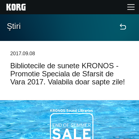
Ştiri
Acasă
Produse
2017.09.08
Bibliotecile de sunete KRONOS -
În Prim Plan
Promotie Speciala de Sfarsit de
Vara 2017. Valabila doar sapte zile!
Eveniment
Asistență
Găsește un Magazin