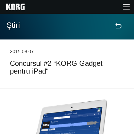
Ştiri
Acasă
Produse
2015.08.07
Concursul #2 “KORG Gadget
În Prim Plan
pentru iPad“
Eveniment
Asistență
Găsește un Magazin