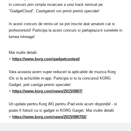
in concurs prin simpla incarcare a unui track remixat pe
"GadgetCloud". Castigatorii vor primii premii speciale!
In acest concurs de remix-uri se pot inscrie atat amatorii cat si
profesionistii! Participa la acest concurs si partajeaza-ti sunetele in
lumea intreaga!
Mai multe detalii:
>
https://www.korg.com/gadgetcontest/
Vara aceasta avem super reduceri la aplicatiile de muzica Korg
iOs si la achizitiile in-app. Participa si tu la concursul KORG
Gadget, poti castiga premii speciale!
>
https://www.korg.com/news/2015/0807/
Un update pentru Korg iM1 pentru iPad este acum disponibil - si
poate fi folosit ca si gadget in KORG Garget. Mai multe detalii:
>
https://www.korg.com/news/2015/080702/