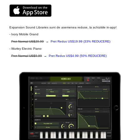
Expansion Sound Libraries sunt de asemenea reduse, la achizitiile in-app!
- Ivory Mobile Grand
Pret Normal US$29.99
→
Pret Redus US$19.99
(33% REDUCERE)
- Wurley Electric Piano
Pret Normal US$9.99
→
Pret Redus US$4.99
(50% REDUCERE)