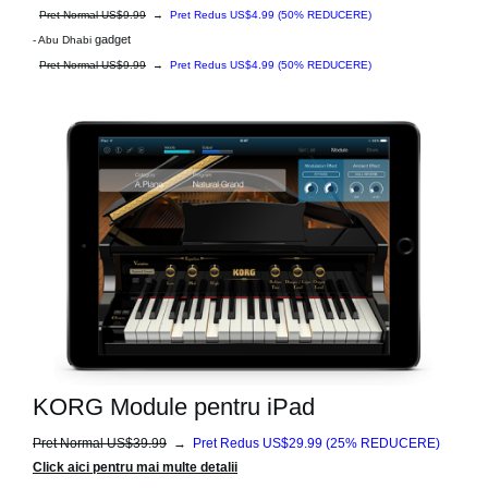
Pret Normal US$9.99
→
Pret Redus US$4.99
(50% REDUCERE)
gadget
- Abu Dhabi
Pret Normal US$9.99
→
Pret Redus US$4.99
(50% REDUCERE)
KORG Module pentru iPad
Pret Normal US$39.99
→
Pret Redus US$29.99
(25% REDUCERE)
Click aici pentru mai multe detalii