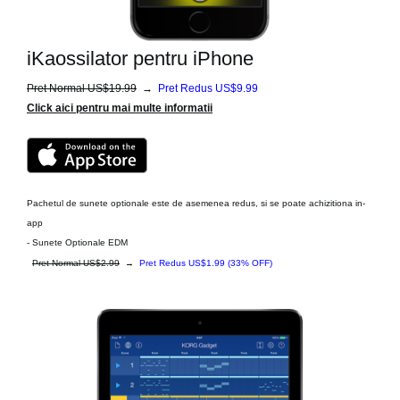
iKaossilator pentru iPhone
Pret Normal US$19.99
→
Pret Redus US$9.99
Click aici pentru mai multe informatii
Pachetul de sunete optionale este de asemenea redus, si se poate achizitiona in-
app
- Sunete Optionale
EDM
Pret Normal US$2.99
→
Pret Redus US$1.99
(33% OFF)