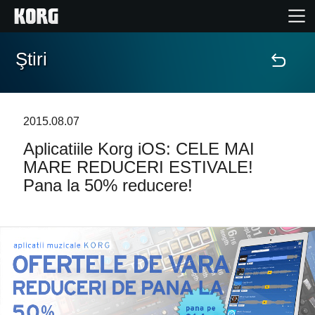
Ştiri
Acasă
Produse
2015.08.07
Aplicatiile Korg iOS: CELE MAI
În Prim Plan
MARE REDUCERI ESTIVALE!
Pana la 50% reducere!
Eveniment
Asistență
Găsește un Magazin