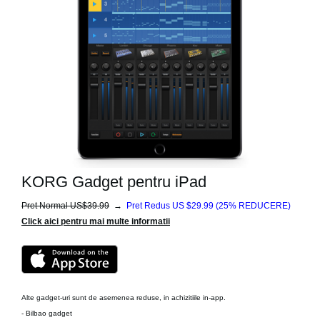
KORG Gadget pentru iPad
Pret Normal US$39.99
→
Pret Redus US $29.99
(25% REDUCERE)
Click aici pentru mai multe informatii
Alte gadget-uri sunt de asemenea reduse, in achizitiile in-app.
- Bilbao gadget