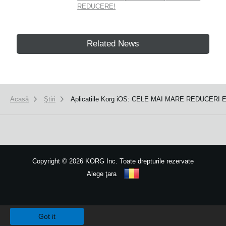
REDUCERE!
Related News
Acasă
Ştiri
Aplicatiile Korg iOS: CELE MAI MARE REDUCERI E
Copyright
©
2026 KORG Inc. Toate drepturile rezervate
Alege ţara
Harta site-ului
We use cookies to give you the best experience on this website.
Learn m
Got it