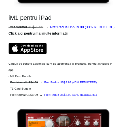
iM1 pentru iPad
Pret Normal US$29.99
→
Pret Redus US$19.99
(33% REDUCERE)
Click aici pentru mai multe informatii
Carduri de sunete aditionale sunt de asemenea la promotia, pentru achizitiile in-
app!
- M1 Card Bundle
Pret Normal US$4.99
→
Pret Redus US$2.99 (40% REDUCERE)
- T1 Card Bundle
Pret Normal US$4.99
→
Pret Redus US$2.99
(40% REDUCERE)