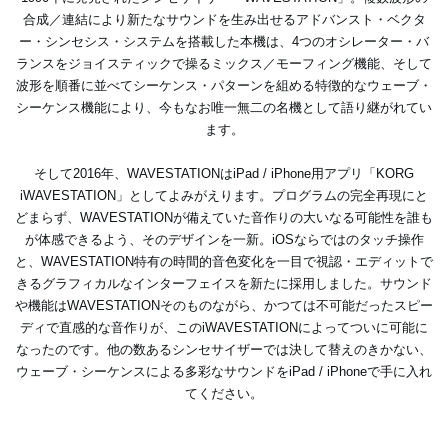
合成／連結により新たなサウンドを生み出せるアドバンスト・ベクタ
ー・シンセシス・システムを搭載した本機は、4つのオシレーター・バ
ランスをジョイスティックで操るミックス／モーフィング機能、そして
波形を順番に並べてシーケンス・パターンを組める特徴的なウェーブ・
シーケンス機能により、今もなお唯一無二の名機として語り継がれてい
ます。
そして2016年、WAVESTATIONはiPad / iPhone用アプリ「KORG
iWAVESTATION」としてよみがえります。プログラムの完全再現にと
どまらず、WAVESTATIONが備えていた音作りの大いなる可能性を誰も
が体感できるよう、そのデザインを一新。iOSならではのタッチ操作
と、WAVESTATION特有の時間的音色変化を一目で視認・エディットで
きるグラフィカルなインターフェイスを新たに採用しました。サウンド
や機能はWAVESTATIONそのものながら、かつては不可能だったスピー
ディで直感的な音作りが、このiWAVESTATIONによってついに可能に
なったのです。他の数あるシンセサイザーでは決して替えのきかない、
ウェーブ・シーケンスによる多彩なサウンドをiPad / iPhoneで手に入れ
てください。