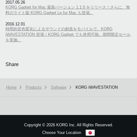
2017.05.26
KORG Gadget for Mac 最新バージョン 1.1.0 をリリース！さらに、無
料のライト版 KORG Gadget Le for Mac も登場。
2016.12.01
時間的音色変化によるサウンドの創造をモバイルで。KORG
iWAVESTATION 登場！KORG Gadget でも使用可能。期間限定セール
を実施。
Share
Home
Products
Software
KORG iWAVESTATION
本ウェブサイトでは、お客様の利用状況を分析および、カスタマイズし
ービスを提供するために、cookieを使用しています。
詳しい説明はこち
Copyright
©
2026 KORG Inc. All Rights Reserved.
Choose Your Location
OK