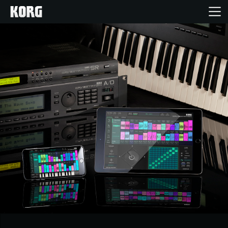
Home
Products
Import Products
Features
Events
Support
Store Locator