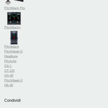
Pitchblack Pro
Pitchblack+
Pitchblack
PitchHawk-G
Headtune
Pitchclip
GA-1
GT-120
GA-40
PitchHawk-U
HA-40
Condividi