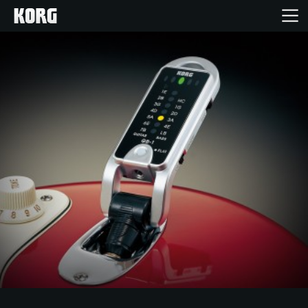
Home
Prodotti
Contenuti
Eventi
Supporto tecnico
Dove Acquistare