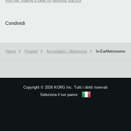
your ear, making it ideal for personal practice
Condividi
Home
Prodotti
Accordatori / Metronomi
In-EarMetronome
We use cookies to give you the best experience on this website.
Learn m
Got it
Copyright
©
2026 KORG Inc. Tutti i diritti riservati
Seleziona il tuo paese
Mappa del sito