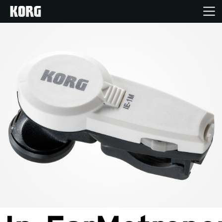
Home
Prodotti
Contenuti
Eventi
Supporto tecnico
Dove Acquistare