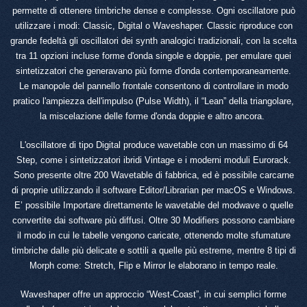
permette di ottenere timbriche dense e complesse. Ogni oscillatore può
utilizzare i modi: Classic, Digital o Waveshaper. Classic riproduce con
grande fedeltà gli oscillatori dei synth analogici tradizionali, con la scelta
tra 11 opzioni incluse forme d'onda singole e doppie, per emulare quei
sintetizzatori che generavano più forme d'onda contemporaneamente.
Le manopole del pannello frontale consentono di controllare in modo
pratico l'ampiezza dell'impulso (Pulse Width), il “Lean” della triangolare,
la miscelazione delle forme d'onda doppie e altro ancora.
L'oscillatore di tipo Digital produce wavetable con un massimo di 64
Step, come i sintetizzatori ibridi Vintage e i moderni moduli Eurorack.
Sono presente oltre 200 Wavetable di fabbrica, ed è possibile carcarne
di proprie utilizzando il software Editor/Librarian per macOS e Windows.
E’ possibile Importare direttamente le wavetable del modwave o quelle
convertite dai software più diffusi. Oltre 30 Modifiers possono cambiare
il modo in cui le tabelle vengono caricate, ottenendo molte sfumature
timbriche dalle più delicate e sottili a quelle più estreme, mentre 8 tipi di
Morph come: Stretch, Flip e Mirror le elaborano in tempo reale.
Waveshaper offre un approccio “West-Coast”, in cui semplici forme