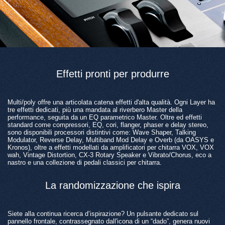
Effetti pronti per produrre
Multi/poly offre una articolata catena effetti d'alta qualità. Ogni Layer ha
tre effetti dedicati, più una mandata al riverbero Master della
performance, seguita da un EQ parametrico Master. Oltre ed effetti
standard come compressori, EQ, cori, flanger, phaser e delay stereo,
sono disponibili processori distintivi come: Wave Shaper, Talking
Modulator, Reverse Delay, Multiband Mod Delay e Overb (da OASYS e
Kronos), oltre a effetti modellati da amplificatori per chitarra VOX, VOX
wah, Vintage Distortion, CX-3 Rotary Speaker e Vibrato/Chorus, eco a
nastro e una collezione di pedali classici per chitarra.
La randomizzazione che ispira
Siete alla continua ricerca d’ispirazione? Un pulsante dedicato sul
pannello frontale, contrassegnato dall'icona di un “dado”, genera nuovi