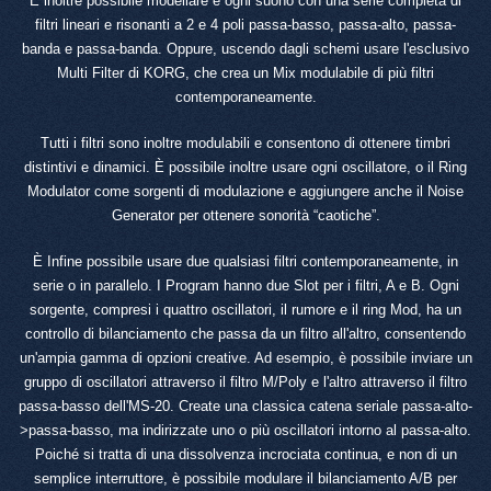
È inoltre possibile modellare e ogni suono con una serie completa di
filtri lineari e risonanti a 2 e 4 poli passa-basso, passa-alto, passa-
banda e passa-banda. Oppure, uscendo dagli schemi usare l'esclusivo
Multi Filter di KORG, che crea un Mix modulabile di più filtri
contemporaneamente.
Tutti i filtri sono inoltre modulabili e consentono di ottenere timbri
distintivi e dinamici. È possibile inoltre usare ogni oscillatore, o il Ring
Modulator come sorgenti di modulazione e aggiungere anche il Noise
Generator per ottenere sonorità “caotiche”.
È Infine possibile usare due qualsiasi filtri contemporaneamente, in
serie o in parallelo. I Program hanno due Slot per i filtri, A e B. Ogni
sorgente, compresi i quattro oscillatori, il rumore e il ring Mod, ha un
controllo di bilanciamento che passa da un filtro all'altro, consentendo
un'ampia gamma di opzioni creative. Ad esempio, è possibile inviare un
gruppo di oscillatori attraverso il filtro M/Poly e l'altro attraverso il filtro
passa-basso dell'MS-20. Create una classica catena seriale passa-alto-
>passa-basso, ma indirizzate uno o più oscillatori intorno al passa-alto.
Poiché si tratta di una dissolvenza incrociata continua, e non di un
semplice interruttore, è possibile modulare il bilanciamento A/B per