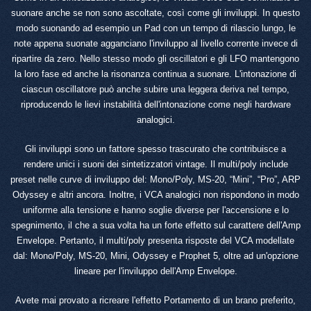
suonare anche se non sono ascoltate, così come gli inviluppi. In questo
modo suonando ad esempio un Pad con un tempo di rilascio lungo, le
note appena suonate agganciano l'inviluppo al livello corrente invece di
ripartire da zero. Nello stesso modo gli oscillatori e gli LFO mantengono
la loro fase ed anche la risonanza continua a suonare. L'intonazione di
ciascun oscillatore può anche subire una leggera deriva nel tempo,
riproducendo le lievi instabilità dell'intonazione come negli hardware
analogici.
Gli inviluppi sono un fattore spesso trascurato che contribuisce a
rendere unici i suoni dei sintetizzatori vintage. Il multi/poly include
preset nelle curve di inviluppo del: Mono/Poly, MS-20, “Mini”, “Pro”, ARP
Odyssey e altri ancora. Inoltre, i VCA analogici non rispondono in modo
uniforme alla tensione e hanno soglie diverse per l'accensione e lo
spegnimento, il che a sua volta ha un forte effetto sul carattere dell'Amp
Envelope. Pertanto, il multi/poly presenta risposte del VCA modellate
dal: Mono/Poly, MS-20, Mini, Odyssey e Prophet 5, oltre ad un'opzione
lineare per l'inviluppo dell'Amp Envelope.
Avete mai provato a ricreare l'effetto Portamento di un brano preferito,