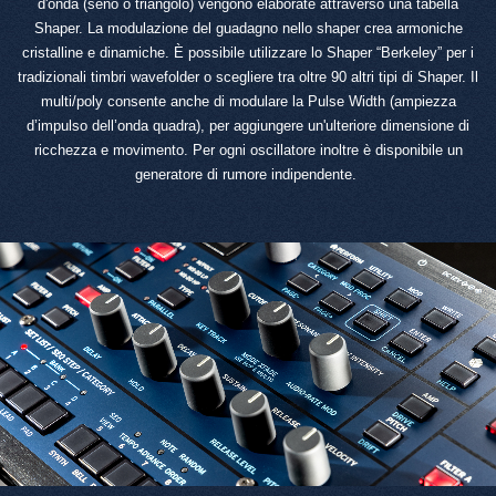
d'onda (seno o triangolo) vengono elaborate attraverso una tabella
Shaper. La modulazione del guadagno nello shaper crea armoniche
cristalline e dinamiche. È possibile utilizzare lo Shaper “Berkeley” per i
tradizionali timbri wavefolder o scegliere tra oltre 90 altri tipi di Shaper. Il
multi/poly consente anche di modulare la Pulse Width (ampiezza
d’impulso dell’onda quadra), per aggiungere un'ulteriore dimensione di
ricchezza e movimento. Per ogni oscillatore inoltre è disponibile un
generatore di rumore indipendente.