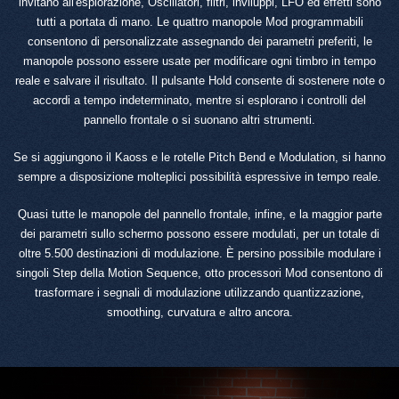
invitano all'esplorazione, Oscillatori, filtri, inviluppi, LFO ed effetti sono
tutti a portata di mano. Le quattro manopole Mod programmabili
consentono di personalizzate assegnando dei parametri preferiti, le
manopole possono essere usate per modificare ogni timbro in tempo
reale e salvare il risultato. Il pulsante Hold consente di sostenere note o
accordi a tempo indeterminato, mentre si esplorano i controlli del
pannello frontale o si suonano altri strumenti.
Se si aggiungono il Kaoss e le rotelle Pitch Bend e Modulation, si hanno
sempre a disposizione molteplici possibilità espressive in tempo reale.
Quasi tutte le manopole del pannello frontale, infine, e la maggior parte
dei parametri sullo schermo possono essere modulati, per un totale di
oltre 5.500 destinazioni di modulazione. È persino possibile modulare i
singoli Step della Motion Sequence, otto processori Mod consentono di
trasformare i segnali di modulazione utilizzando quantizzazione,
smoothing, curvatura e altro ancora.