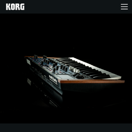
Home
Prodotti
Contenuti
Eventi
Supporto tecnico
Dove Acquistare