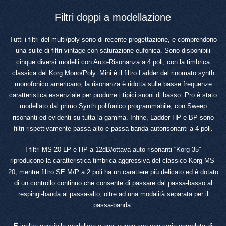
Filtri doppi a modellazione
Tutti i filtri del multi/poly sono di recente progettazione, e comprendono
una suite di filtri vintage con saturazione eufonica. Sono disponibili
cinque diversi modelli con Auto-Risonanza a 4 poli, con la timbrica
classica del Korg Mono/Poly. Mini è il filtro Ladder del rinomato synth
monofonico americano; la risonanza è ridotta sulle basse frequenze
caratteristica essenziale per produrre i tipici suoni di basso. Pro è stato
modellato dal primo Synth polifonico programmabile, con Sweep
risonanti ed evidenti su tutta la gamma. Infine, Ladder HP e BP sono
filtri rispettivamente passa-alto e passa-banda autorisonanti a 4 poli.
I filtri MS-20 LP e HP a 12dB/ottava auto-risonanti “Korg 35”
riproducono la caratteristica timbrica aggressiva del classico Korg MS-
20, mentre filtro SE M/P a 2 poli ha un carattere più delicato ed è dotato
di un controllo continuo che consente di passare dal passa-basso al
respingi-banda al passa-alto, oltre ad una modalità separata per il
passa-banda.