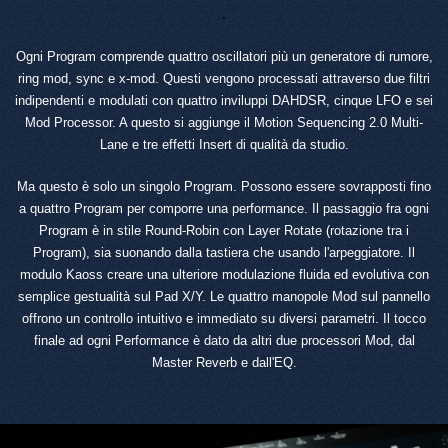
.
Ogni Program comprende quattro oscillatori più un generatore di rumore,
ring mod, sync e x-mod. Questi vengono processati attraverso due filtri
indipendenti e modulati con quattro inviluppi DAHDSR, cinque LFO e sei
Mod Processor. A questo si aggiunge il Motion Sequencing 2.0 Multi-
Lane e tre effetti Insert di qualità da studio.
Ma questo è solo un singolo Program. Possono essere sovrapposti fino
a quattro Program per comporre una performance. Il passaggio fra ogni
Program è in stile Round-Robin con Layer Rotate (rotazione tra i
Program), sia suonando dalla tastiera che usando l'arpeggiatore. Il
modulo Kaoss creare una ulteriore modulazione fluida ed evolutiva con
semplice gestualità sul Pad X/Y. Le quattro manopole Mod sul pannello
offrono un controllo intuitivo e immediato su diversi parametri. Il tocco
finale ad ogni Performance è dato da altri due processori Mod, dal
Master Reverb e dall'EQ.