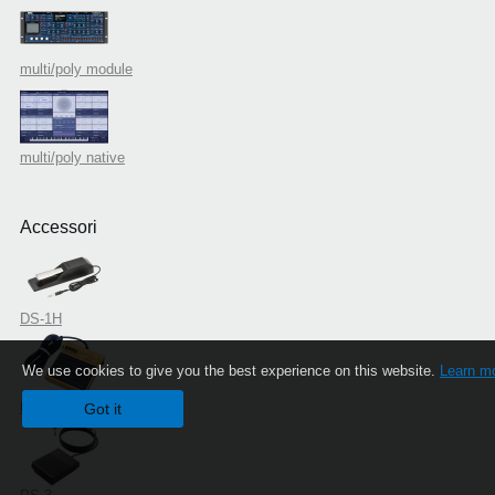
multi/poly module
multi/poly native
Accessori
DS-1H
We use cookies to give you the best experience on this website.
Learn m
PS-1
Got it