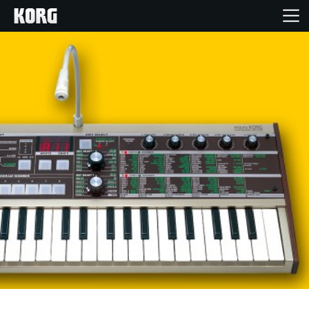
Home
Prodotti
Contenuti
Eventi
Supporto tecnico
Dove Acquistare