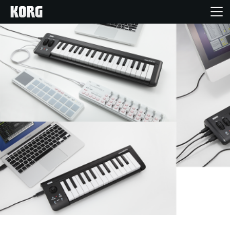
Home
Prodotti
Contenuti
Eventi
Supporto tecnico
Dove Acquistare