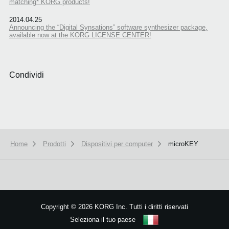
matching* KORG products!
2014.04.25
Announcing the “Digital Synsations” software synthesizer package,
available now at the KORG LICENSE CENTER!
Condividi
Home
Prodotti
Dispositivi per computer
microKEY
Copyright
©
2026 KORG Inc. Tutti i diritti riservati
Seleziona il tuo paese