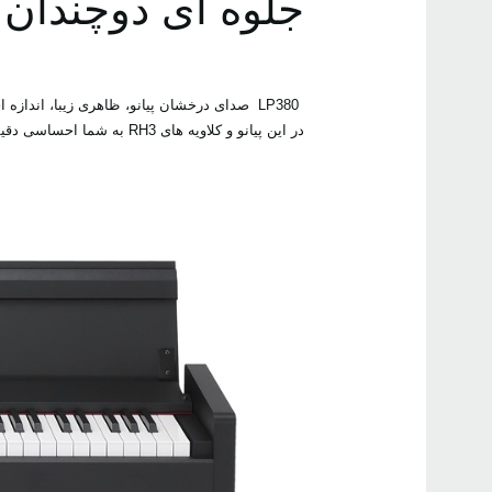
جلوه ای دوچندان به
LP380 ‎ صدای درخشان پیانو، ظاهری زیبا، اند
در این پیانو و کلاویه های‎ ‎RH3 ‎به شما احساسی دقیقا مشابه احساس نواختن پیانو آکوستیک می‌بخشد‎.‎