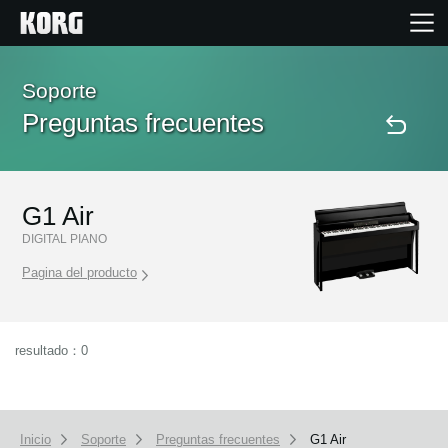
Inicio
Soporte
Preguntas frecuentes
Productos
Características
G1 Air
DIGITAL PIANO
Eventos
Pagina del producto
Soporte
resultado：0
Localizador de Tiendas
Inicio
Soporte
Preguntas frecuentes
G1 Air