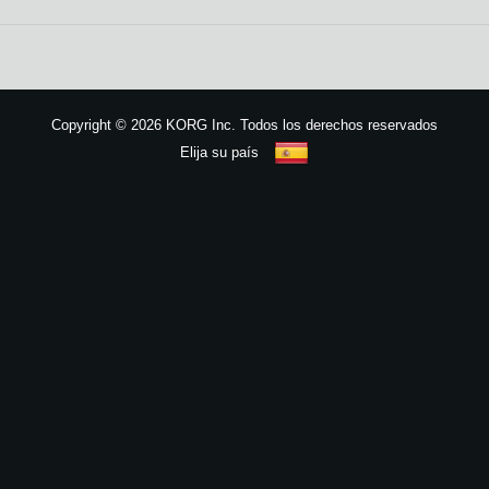
Noticias
Ubicación
Redes Sociales
Copyright
©
2026 KORG Inc. Todos los derechos reservados
Elija su país
Acerca de KORG
Mapa del sitio