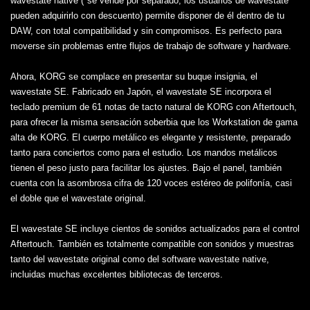
wavestate native (*se vende por separado, los usuarios de wavestate
pueden adquirirlo con descuento) permite disponer de él dentro de tu
DAW, con total compatibilidad y sin compromisos. Es perfecto para
moverse sin problemas entre flujos de trabajo de software y hardware.
Ahora, KORG se complace en presentar su buque insignia, el
wavestate SE. Fabricado en Japón, el wavestate SE incorpora el
teclado premium de 61 notas de tacto natural de KORG con Aftertouch,
para ofrecer la misma sensación soberbia que los Workstation de gama
alta de KORG. El cuerpo metálico es elegante y resistente, preparado
tanto para conciertos como para el estudio. Los mandos metálicos
tienen el peso justo para facilitar los ajustes. Bajo el panel, también
cuenta con la asombrosa cifra de 120 voces estéreo de polifonía, casi
el doble que el wavestate original.
El wavestate SE incluye cientos de sonidos actualizados para el control
Aftertouch. También es totalmente compatible con sonidos y muestras
tanto del wavestate original como del software wavestate native,
incluidas muchas excelentes bibliotecas de terceros.