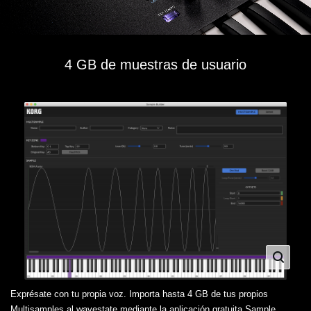
4 GB de muestras de usuario
Exprésate con tu propia voz. Importa hasta 4 GB de tus propios
Multisamples al wavestate mediante la aplicación gratuita Sample