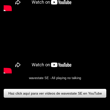
wavestate SE - All playing no talking
Haz click aquí para ver vídeos de wavestate SE en YouTube