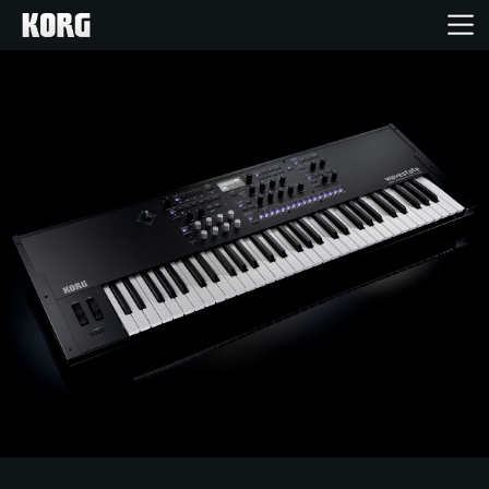
Inicio
Productos
Características
Eventos
Soporte
Localizador de Tiendas