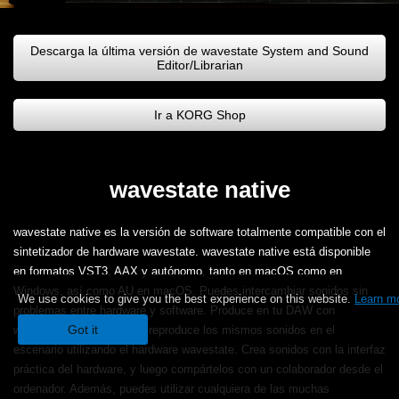
Descarga la última versión de wavestate System and Sound
Editor/Librarian
Ir a KORG Shop
wavestate native
wavestate native es la versión de software totalmente compatible con el
sintetizador de hardware wavestate. wavestate native está disponible
en formatos VST3, AAX y autónomo, tanto en macOS como en
Windows, así como AU en macOS. Puedes intercambiar sonidos sin
We use cookies to give you the best experience on this website.
Learn m
problemas entre hardware y software. Produce en tu DAW con
Got it
wavestate native, y luego reproduce los mismos sonidos en el
escenario utilizando el hardware wavestate. Crea sonidos con la interfaz
práctica del hardware, y luego compártelos con un colaborador desde el
ordenador. Además, puedes utilizar cualquiera de las muchas