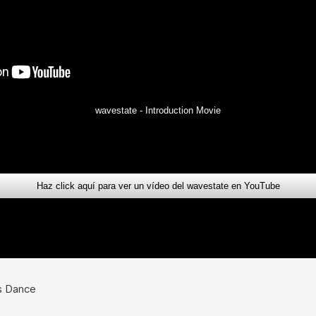
wavestate - Introduction Movie
Haz click aquí para ver un vídeo del wavestate en YouTube