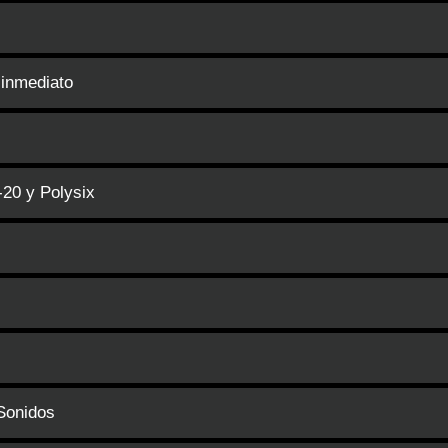
 inmediato
-20 y Polysix
 Sonidos