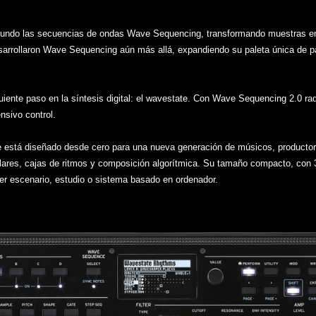
undo las secuencias de ondas Wave Sequencing, transformando muestras en 
ollaron Wave Sequencing aún más allá, expandiendo su paleta única de pad
iente paso en la síntesis digital: el wavestate. Con Wave Sequencing 2.0 ra
nsivo control.
te está diseñado desde cero para una nueva generación de músicos, producto
lares, cajas de ritmos y composición algorítmica. Su tamaño compacto, con 
er escenario, estudio o sistema basado en ordenador.