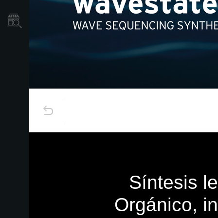
Localizador
de
Tiendas
Síntesis l
Orgánico, i