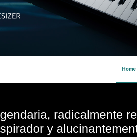
Home
egendaria, radicalmente r
nspirador y alucinantemen