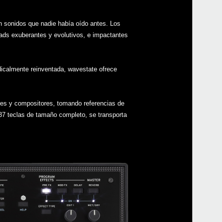
sonidos que nadie había oído antes. Los
s exuberantes y evolutivos, e impactantes
Even
dicalmente reinventada, wavestate ofrece
res y compositores, tomando referencias de
Desc
37 teclas de tamaño completo, se transporta
KOR