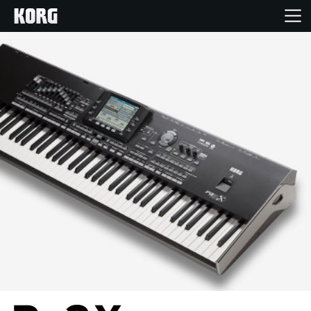
Inicio
Productos
Características
Eventos
Soporte
Localizador de Tiendas