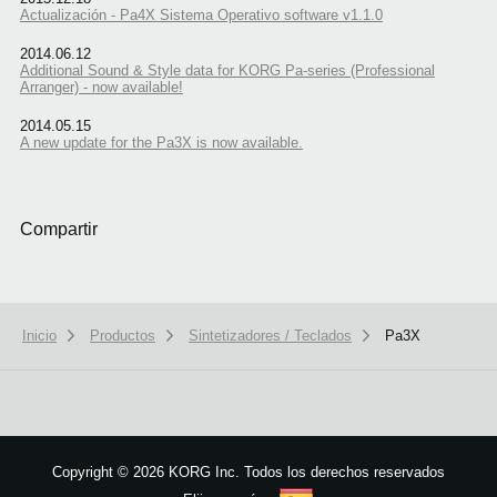
Actualización - Pa4X Sistema Operativo software v1.1.0
2014.06.12
Additional Sound & Style data for KORG Pa-series (Professional
Arranger) - now available!
2014.05.15
A new update for the Pa3X is now available.
Compartir
Inicio
Productos
Sintetizadores / Teclados
Pa3X
We use cookies to give you the best experience on this website.
Learn m
Got it
Copyright
©
2026 KORG Inc. Todos los derechos reservados