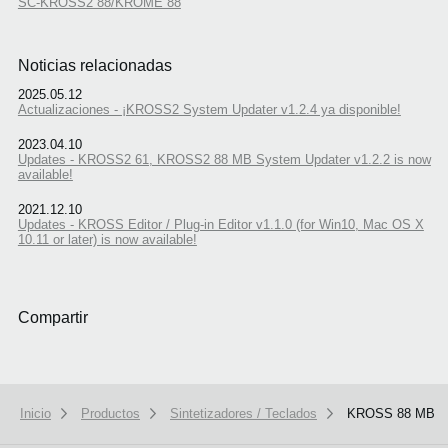
SC-KROSS2 88/KROME 88
Noticias relacionadas
2025.05.12
Actualizaciones - ¡KROSS2 System Updater v1.2.4 ya disponible!
2023.04.10
Updates - KROSS2 61, KROSS2 88 MB System Updater v1.2.2 is now
available!
2021.12.10
Updates - KROSS Editor / Plug-in Editor v1.1.0 (for Win10, Mac OS X
10.11 or later) is now available!
Compartir
Inicio
Productos
Sintetizadores / Teclados
KROSS 88 MB