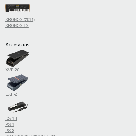
KRONOS (2014)
KRONOS LS
Accesorios
XVP-20
EXP-2
DS-1H
PS-1
PS-3