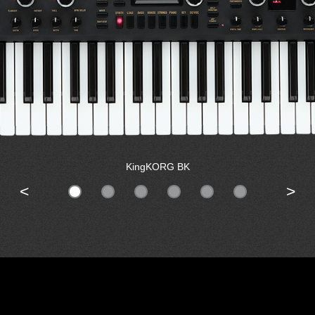
KingKORG BK
<
>