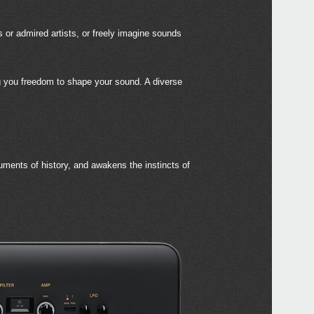
Local
 or admired artists, or freely imagine sounds
ng you freedom to shape your sound. A diverse
Even
uments of history, and awakens the instincts of
mic
micr