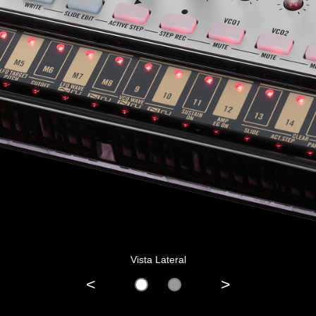
Vista Lateral
<
>