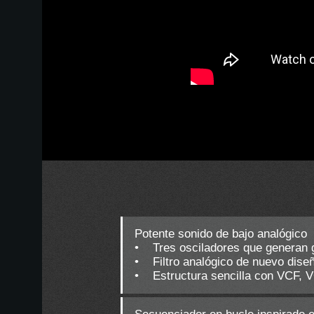
Potente sonido de bajo analógico
• Tres osciladores que generan g
• Filtro analógico de nuevo diseñ
• Estructura sencilla con VCF, 