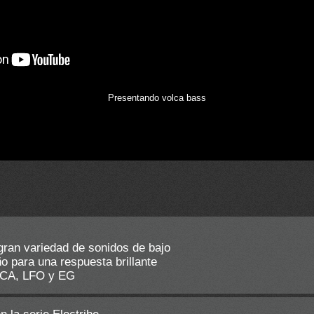
Presentando volca bass
ran variedad de sonidos de bajo
o para una respuesta brillante
VCA, LFO y EG