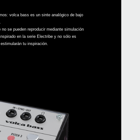
Local
os: volca bass es un sinte analógico de bajo
.
ue no se pueden reproducir mediante simulación
spirado en la serie Electribe y no sólo es
estimularán tu inspiración.
Even
Down