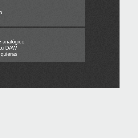
a
e analógico
 tu DAW
 quieras